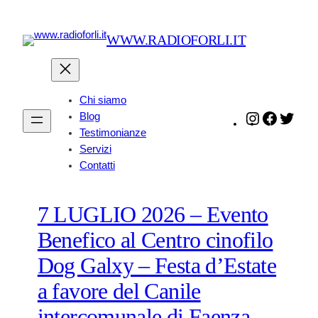
Vai
al
WWW.RADIOFORLI.IT
contenuto
Chi siamo
Blog
Instagram
Faceboo
Twitt
Testimonianze
Servizi
Contatti
7 LUGLIO 2026 – Evento
Benefico al Centro cinofilo
Dog Galxy – Festa d’Estate
a favore del Canile
intercomunale di Faenza