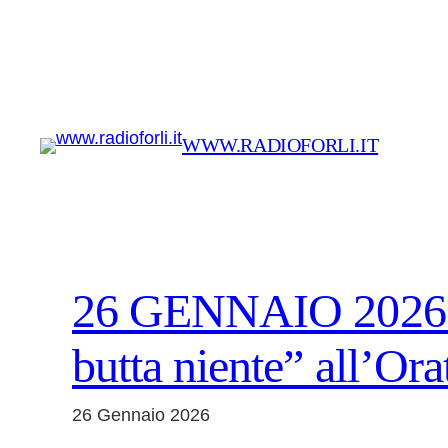
Vai
al
contenuto
WWW.RADIOFORLI.IT
26 GENNAIO 2026 – 
butta niente” all’Or
26 Gennaio 2026