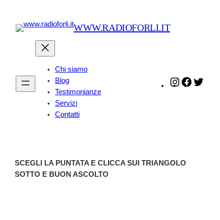
Vai
al
WWW.RADIOFORLI.IT
contenuto
Chi siamo
Blog
Instagram
Faceboo
Twitt
Testimonianze
Servizi
Contatti
SCEGLI LA PUNTATA E CLICCA SUI TRIANGOLO
SOTTO E BUON ASCOLTO